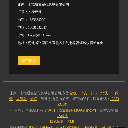
张家口市恒通鑫钻孔机械有限公司
联系人：徐经理
电话：13833335091
电话：13831332817
邮箱：toxgd@163.com
地址：河北省张家口市宣化区胜利北路高速路收费站东侧
留言反馈
张家口市恒通鑫钻孔机械有限公司,专营
钻机
钻具
钎头（钻头）
跟
管
拔管器
钻杆
等业务,有意向的客户请咨询我们，联系电话：
13833
335091
CopyRight © 版权所有:
张家口市恒通鑫钻孔机械有限公司
技术支持:
强
盛科技
网站地图
XML
本站关键字:
张家口水井钻机
张家口跟管钻具
偏心钻具
同心钻具批