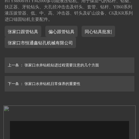
HTYM808/HTYM2000多功能液压钻机、用于煤层气的钻杆、钻铤、
扶正器、牙轮钻头、大孔径冲击击及钎头、套管、钻杆、YB60系列
液压拔管器、低、中、高、冲击器、钎头及矿山设备、C6及KR系列
进口锚固钻机主要配件。
张家口跟管钻具
偏心跟管钻具
同心钻具批发|
张家口市恒通鑫钻孔机械有限公司
上一条 ：
张家口水井钻机钻进过程需要注意的几个方面
下一条 ：
张家口水井钻机日常保养的重要性