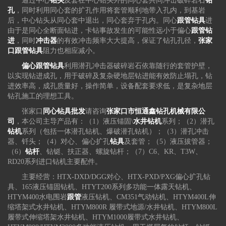
通过中心
钻头
及套在中心钻头外的同心套共同冲击破碎岩石
钻
孔
，同时利用同心套的扩孔作用将套管顺利地带入孔内，到基岩
后，中心钻头从同心套中退出，同心套弃于孔内。同心
跟管钻具
进
由于是同心全断面钻进，卡钻事故发生的可能性远小于偏心
跟管钻
进
，同时
冲击器
的有效冲击频率大大提高，保证了钻孔孔径，
张家
口跟管钻具
阻力也相应减小。
偏心跟管钻具
利用潜孔冲击器破碎岩石依靠随行的套管护壁，
以实现钻进成孔，用于破碎及复杂硬地层钻进能有效防止塌孔，钻
进效率高，成孔质量好，操作简单，设备配套要求低，是复杂地层
钻孔施工的理想工具。
张家口
同心钻具批发
请咨询
张家口市恒通鑫钻孔机械有限公
司
，本公司主导产品有：（1）液压锚固\
水井钻机
系列；（2）潜孔
钻机
系列（包括一体潜孔钻机、爆破潜孔钻机）；（3）潜孔冲击
器、钎头；（4）对心、偏心扩孔
钻具
及套管；（5）液压拔管器；
（6）
钻杆
、钻铤、扶正器、螺旋钻杆；（7）C6、KR、T3W、
RD20系列进口钻机主要配件。
主要经营：HTX-DXD/DGG对心、HTX-PXD/PXG偏心扩孔钻
具、165液压锚固钻机、HTYT200系列多功能一体露天钻机、
HTYM400水电围岩
跟管
液压钻机、CM351气动钻机、HTYM400L伸
缩塔架式水井钻机、HTYM800R 履带式地源/水井钻机、HTYM800L
履带式伸缩塔架水井钻机、HTYM1000履带式水井钻机、