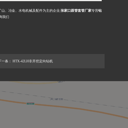
矿山、冶金、水电机械及配件为主的企业,
张家口跟管套管厂家
专营
钻
询我们
下一条：
HTX-42LH非开挖定向钻机