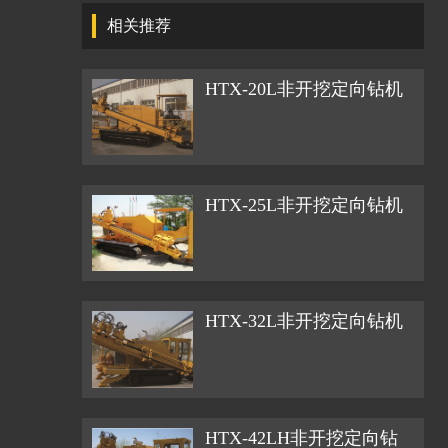
-
轻型钻机
-
相关推荐
冲击器
-
锚固钻机
HTX-20L非开挖定向钻机
-
多功能液压钻机
-
水井钻机
HTX-25L非开挖定向钻机
HTX-32L非开挖定向钻机
HTX-42LH非开挖定向钻