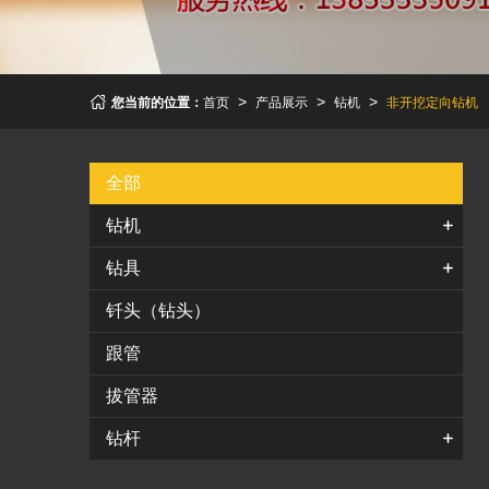
您当前的位置：
首页
产品展示
钻机
非开挖定向钻机
>
>
>
全部
钻机
-
履带式液压取芯钻机
钻具
-
非开挖定向钻机
-
偏心钻具
钎头（钻头）
-
隧道台车钻机
-
套管
跟管
-
双动力钻机
-
对心钻具
拔管器
-
车载钻机
-
同心钻具
钻杆
-
一体多功能钻机
-
跟管钻具
-
螺旋钻杆